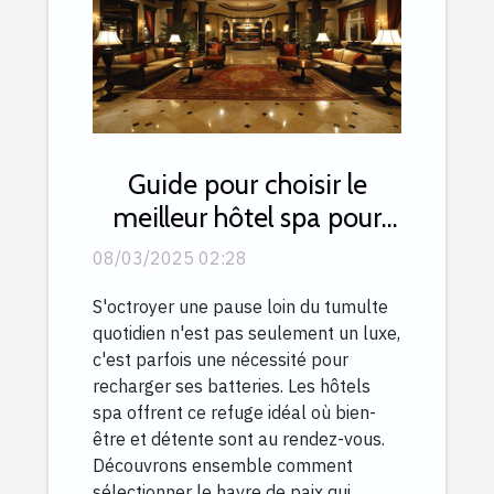
Guide pour choisir le
meilleur hôtel spa pour
une escapade relaxante
08/03/2025 02:28
S'octroyer une pause loin du tumulte
quotidien n'est pas seulement un luxe,
c'est parfois une nécessité pour
recharger ses batteries. Les hôtels
spa offrent ce refuge idéal où bien-
être et détente sont au rendez-vous.
Découvrons ensemble comment
sélectionner le havre de paix qui