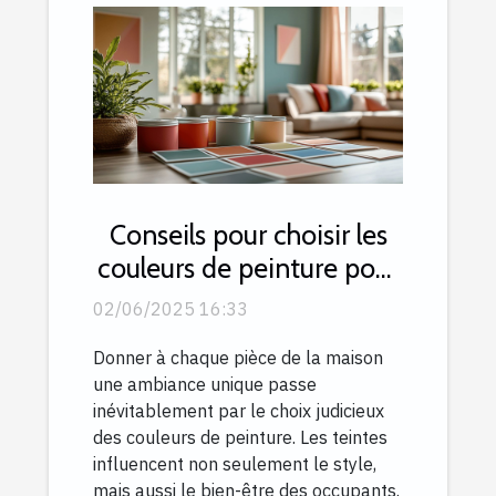
Conseils pour choisir les
couleurs de peinture pour
chaque pièce de la
02/06/2025 16:33
maison
Donner à chaque pièce de la maison
une ambiance unique passe
inévitablement par le choix judicieux
des couleurs de peinture. Les teintes
influencent non seulement le style,
mais aussi le bien-être des occupants.