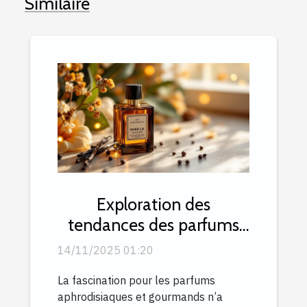
Similaire
Exploration des
tendances des parfums
aphrodisiaques et
14/11/2025 01:20
gourmands
La fascination pour les parfums
aphrodisiaques et gourmands n’a