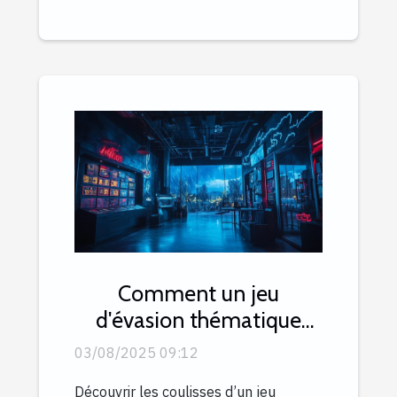
Comment un jeu
d'évasion thématique
peut renforcer l'esprit
03/08/2025 09:12
d'équipe ?
Découvrir les coulisses d’un jeu