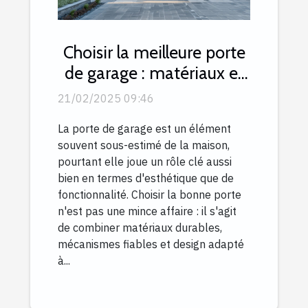
Choisir la meilleure porte
de garage : matériaux et
mécanismes expliqués
21/02/2025 09:46
La porte de garage est un élément
souvent sous-estimé de la maison,
pourtant elle joue un rôle clé aussi
bien en termes d'esthétique que de
fonctionnalité. Choisir la bonne porte
n'est pas une mince affaire : il s'agit
de combiner matériaux durables,
mécanismes fiables et design adapté
à...