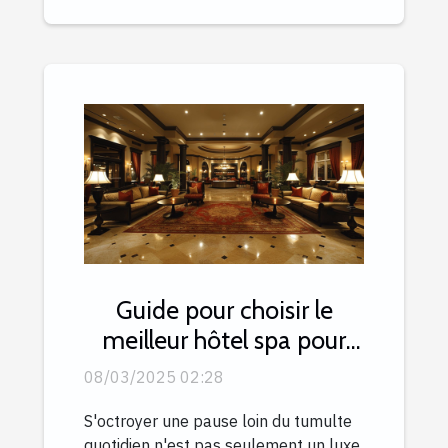
Guide pour choisir le
meilleur hôtel spa pour
une escapade relaxante
08/03/2025 02:28
S'octroyer une pause loin du tumulte
quotidien n'est pas seulement un luxe,