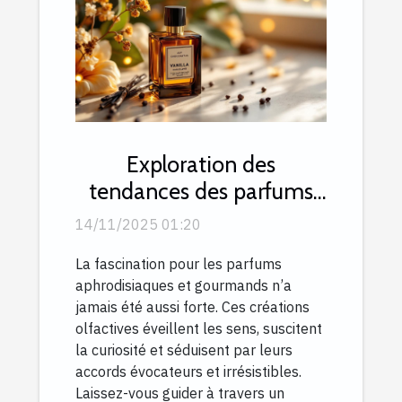
Exploration des
tendances des parfums
aphrodisiaques et
14/11/2025 01:20
gourmands
La fascination pour les parfums
aphrodisiaques et gourmands n’a
jamais été aussi forte. Ces créations
olfactives éveillent les sens, suscitent
la curiosité et séduisent par leurs
accords évocateurs et irrésistibles.
Laissez-vous guider à travers un