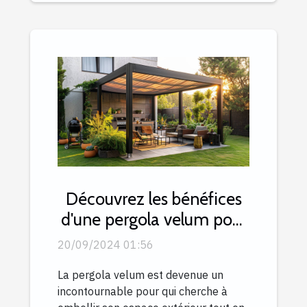
Découvrez les bénéfices
d'une pergola velum pour
le rapport qualité-prix
20/09/2024 01:56
La pergola velum est devenue un
incontournable pour qui cherche à