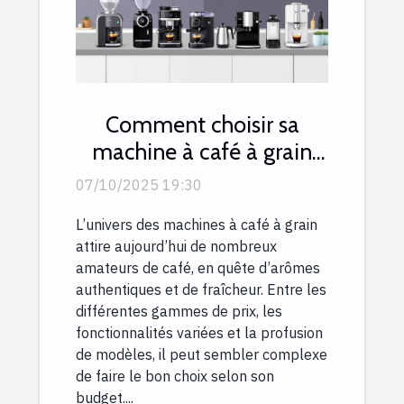
Comment choisir sa
machine à café à grain
selon son budget ?
07/10/2025 19:30
L’univers des machines à café à grain
attire aujourd’hui de nombreux
amateurs de café, en quête d’arômes
authentiques et de fraîcheur. Entre les
différentes gammes de prix, les
fonctionnalités variées et la profusion
de modèles, il peut sembler complexe
de faire le bon choix selon son
budget....