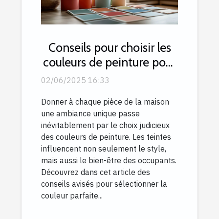
Conseils pour choisir les
couleurs de peinture pour
chaque pièce de la
02/06/2025 16:33
maison
Donner à chaque pièce de la maison
une ambiance unique passe
inévitablement par le choix judicieux
des couleurs de peinture. Les teintes
influencent non seulement le style,
mais aussi le bien-être des occupants.
Découvrez dans cet article des
conseils avisés pour sélectionner la
couleur parfaite...