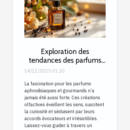
Exploration des
tendances des parfums
aphrodisiaques et
14/11/2025 01:20
gourmands
La fascination pour les parfums
aphrodisiaques et gourmands n’a
jamais été aussi forte. Ces créations
olfactives éveillent les sens, suscitent
la curiosité et séduisent par leurs
accords évocateurs et irrésistibles.
Laissez-vous guider à travers un