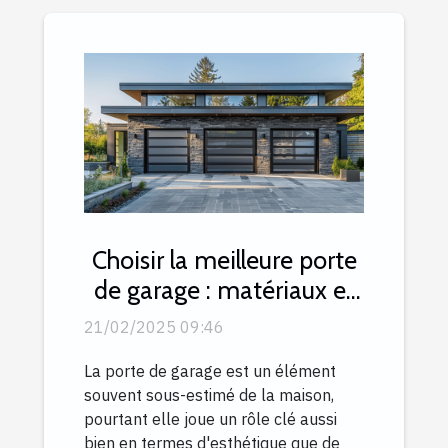
Choisir la meilleure porte
de garage : matériaux et
mécanismes expliqués
21/02/2025 09:46
La porte de garage est un élément
souvent sous-estimé de la maison,
pourtant elle joue un rôle clé aussi
bien en termes d'esthétique que de