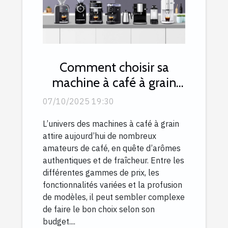
Comment choisir sa
machine à café à grain
selon son budget ?
07/10/2025 19:30
L’univers des machines à café à grain
attire aujourd’hui de nombreux
amateurs de café, en quête d’arômes
authentiques et de fraîcheur. Entre les
différentes gammes de prix, les
fonctionnalités variées et la profusion
de modèles, il peut sembler complexe
de faire le bon choix selon son
budget....