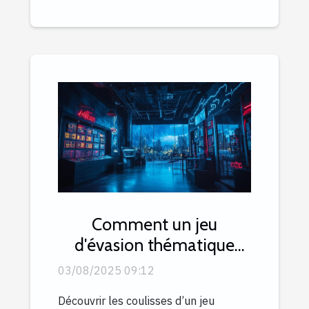
Comment un jeu
d'évasion thématique
peut renforcer l'esprit
03/08/2025 09:12
d'équipe ?
Découvrir les coulisses d’un jeu