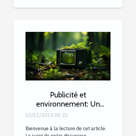
Publicité et
environnement: Un
dilemme croissant
10/11/2023 00:32
Bienvenue à la lecture de cet article.
Le sujet de notre discussion