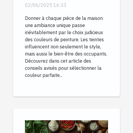
chaque pièce de la
02/06/2025 16:33
maison
Donner à chaque pièce de la maison
une ambiance unique passe
inévitablement par le choix judicieux
des couleurs de peinture. Les teintes
influencent non seulement le style,
mais aussi le bien-être des occupants.
Découvrez dans cet article des
conseils avisés pour sélectionner la
couleur parfaite...