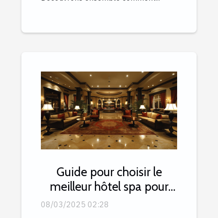
Guide pour choisir le
meilleur hôtel spa pour
une escapade relaxante
08/03/2025 02:28