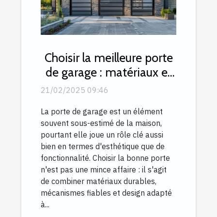
Choisir la meilleure porte
de garage : matériaux et
mécanismes expliqués
21/02/2025 09:46
La porte de garage est un élément
souvent sous-estimé de la maison,
pourtant elle joue un rôle clé aussi
bien en termes d'esthétique que de
fonctionnalité. Choisir la bonne porte
n'est pas une mince affaire : il s'agit
de combiner matériaux durables,
mécanismes fiables et design adapté
à...