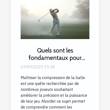
Quels sont les
fondamentaux pour
compresser la balle avec
19/09/2025 15:28
efficacité ?
Maîtriser la compression de la balle
est une quête recherchée par de
nombreux joueurs souhaitant
améliorer la précision et la puissance
de leur jeu. Aborder ce sujet permet
de comprendre comment les