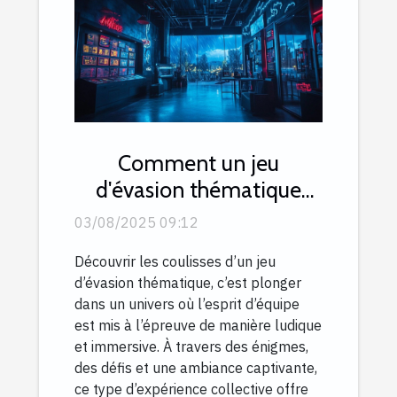
Comment un jeu
d'évasion thématique
peut renforcer l'esprit
03/08/2025 09:12
d'équipe ?
Découvrir les coulisses d’un jeu
d’évasion thématique, c’est plonger
dans un univers où l’esprit d’équipe
est mis à l’épreuve de manière ludique
et immersive. À travers des énigmes,
des défis et une ambiance captivante,
ce type d’expérience collective offre