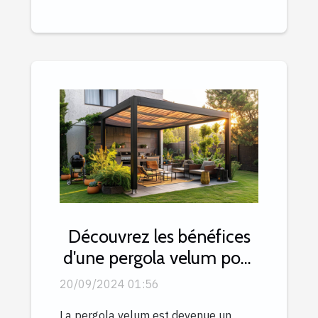
Découvrez les bénéfices
d'une pergola velum pour
le rapport qualité-prix
20/09/2024 01:56
La pergola velum est devenue un