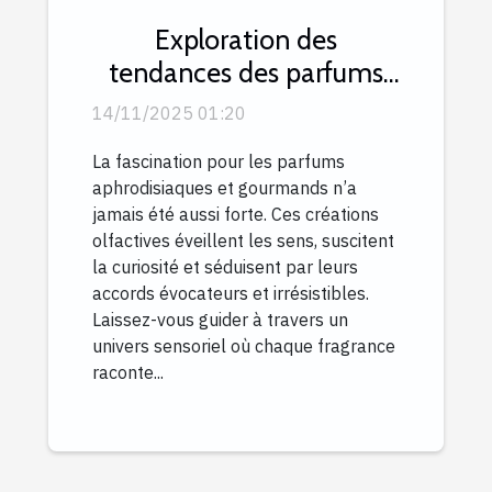
Exploration des
tendances des parfums
aphrodisiaques et
14/11/2025 01:20
gourmands
La fascination pour les parfums
aphrodisiaques et gourmands n’a
jamais été aussi forte. Ces créations
olfactives éveillent les sens, suscitent
la curiosité et séduisent par leurs
accords évocateurs et irrésistibles.
Laissez-vous guider à travers un
univers sensoriel où chaque fragrance
raconte...