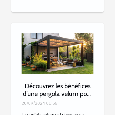
Découvrez les bénéfices
d'une pergola velum pour
le rapport qualité-prix
20/09/2024 01:56
La pergola velum est devenue un