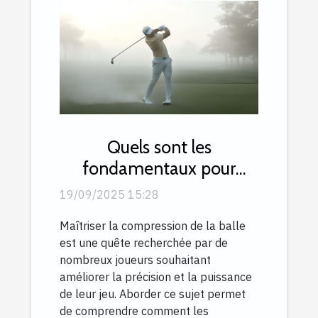
Quels sont les
fondamentaux pour
compresser la balle avec
19/09/2025 15:28
efficacité ?
Maîtriser la compression de la balle
est une quête recherchée par de
nombreux joueurs souhaitant
améliorer la précision et la puissance
de leur jeu. Aborder ce sujet permet
de comprendre comment les