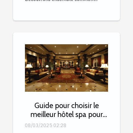
Guide pour choisir le
meilleur hôtel spa pour
une escapade relaxante
08/03/2025 02:28