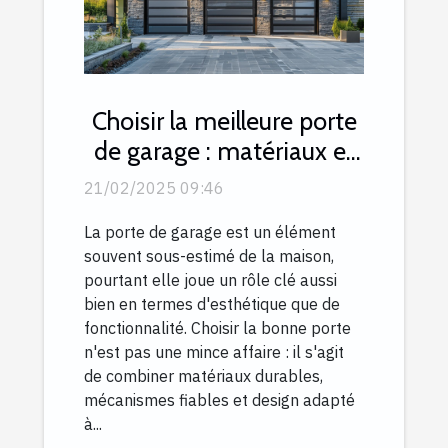
Choisir la meilleure porte
de garage : matériaux et
mécanismes expliqués
21/02/2025 09:46
La porte de garage est un élément
souvent sous-estimé de la maison,
pourtant elle joue un rôle clé aussi
bien en termes d'esthétique que de
fonctionnalité. Choisir la bonne porte
n'est pas une mince affaire : il s'agit
de combiner matériaux durables,
mécanismes fiables et design adapté
à...