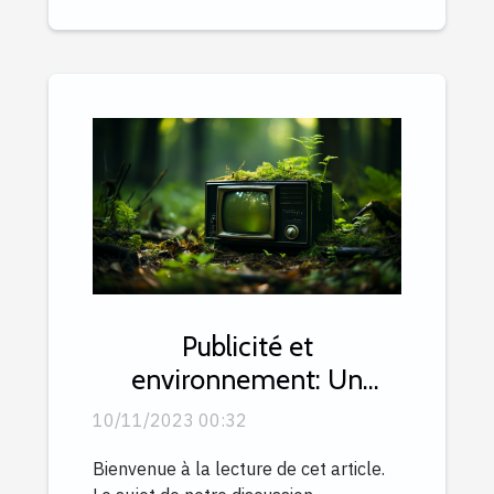
Publicité et
environnement: Un
dilemme croissant
10/11/2023 00:32
Bienvenue à la lecture de cet article.