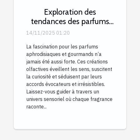
Exploration des
tendances des parfums
aphrodisiaques et
14/11/2025 01:20
gourmands
La fascination pour les parfums
aphrodisiaques et gourmands n’a
jamais été aussi forte. Ces créations
olfactives éveillent les sens, suscitent
la curiosité et séduisent par leurs
accords évocateurs et irrésistibles.
Laissez-vous guider à travers un
univers sensoriel où chaque fragrance
raconte...