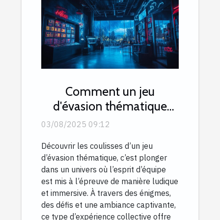
Comment un jeu
d'évasion thématique
peut renforcer l'esprit
03/08/2025 09:12
d'équipe ?
Découvrir les coulisses d’un jeu
d’évasion thématique, c’est plonger
dans un univers où l’esprit d’équipe
est mis à l’épreuve de manière ludique
et immersive. À travers des énigmes,
des défis et une ambiance captivante,
ce type d’expérience collective offre