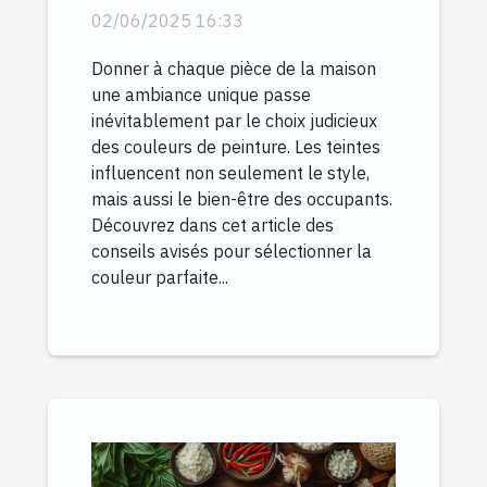
chaque pièce de la
02/06/2025 16:33
maison
Donner à chaque pièce de la maison
une ambiance unique passe
inévitablement par le choix judicieux
des couleurs de peinture. Les teintes
influencent non seulement le style,
mais aussi le bien-être des occupants.
Découvrez dans cet article des
conseils avisés pour sélectionner la
couleur parfaite...