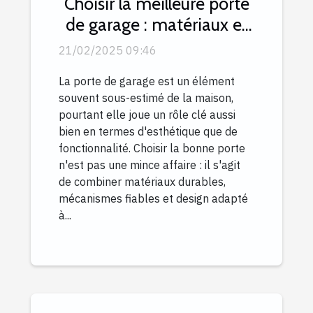
Choisir la meilleure porte
de garage : matériaux et
mécanismes expliqués
21/02/2025 09:46
La porte de garage est un élément
souvent sous-estimé de la maison,
pourtant elle joue un rôle clé aussi
bien en termes d'esthétique que de
fonctionnalité. Choisir la bonne porte
n'est pas une mince affaire : il s'agit
de combiner matériaux durables,
mécanismes fiables et design adapté
à...