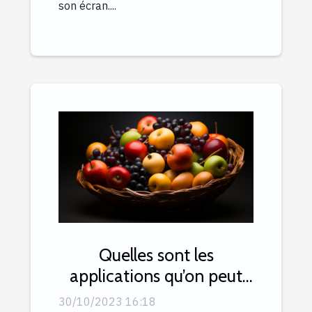
son écran....
Quelles sont les
applications qu’on peut
utiliser pour les affaires ?
30/10/2023 16:18