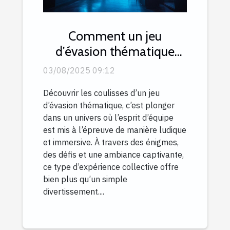
Comment un jeu
d'évasion thématique
peut renforcer l'esprit
03/08/2025 09:12
d'équipe ?
Découvrir les coulisses d’un jeu
d’évasion thématique, c’est plonger
dans un univers où l’esprit d’équipe
est mis à l’épreuve de manière ludique
et immersive. À travers des énigmes,
des défis et une ambiance captivante,
ce type d’expérience collective offre
bien plus qu’un simple
divertissement....