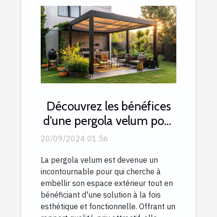
Découvrez les bénéfices
d'une pergola velum pour
le rapport qualité-prix
20/09/2024 01:56
La pergola velum est devenue un
incontournable pour qui cherche à
embellir son espace extérieur tout en
bénéficiant d'une solution à la fois
esthétique et fonctionnelle. Offrant un