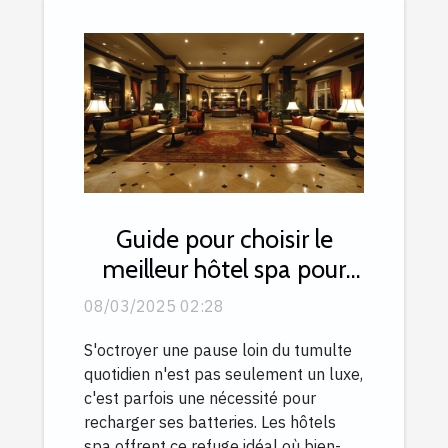
Guide pour choisir le
meilleur hôtel spa pour
une escapade relaxante
08/03/2025 02:28
S'octroyer une pause loin du tumulte
quotidien n'est pas seulement un luxe,
c'est parfois une nécessité pour
recharger ses batteries. Les hôtels
spa offrent ce refuge idéal où bien-