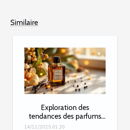
Similaire
Exploration des
tendances des parfums
aphrodisiaques et
14/11/2025 01:20