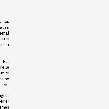
s les
 aussi
ental
 et si
ial et
. Par
u'elle
ntité
de se
riée.
eigner
ifier
ormes