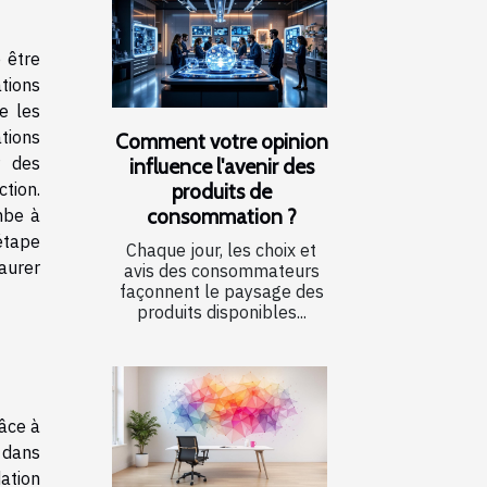
 être
tions
e les
tions
Comment votre opinion
r des
influence l'avenir des
produits de
tion.
consommation ?
mbe à
étape
Chaque jour, les choix et
taurer
avis des consommateurs
façonnent le paysage des
produits disponibles...
âce à
 dans
ation