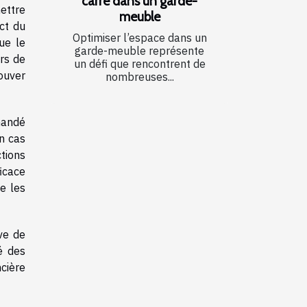
carré dans un garde-
ettre
meuble
ect du
Optimiser l’espace dans un
ue le
garde-meuble représente
rs de
un défi que rencontrent de
ouver
nombreuses...
mandé
n cas
tions
icace
e les
uve de
é des
ncière