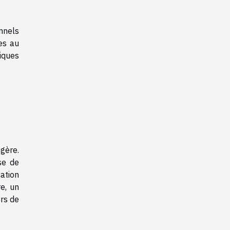
nnels
es au
iques
gère.
se de
ation
e, un
ors de