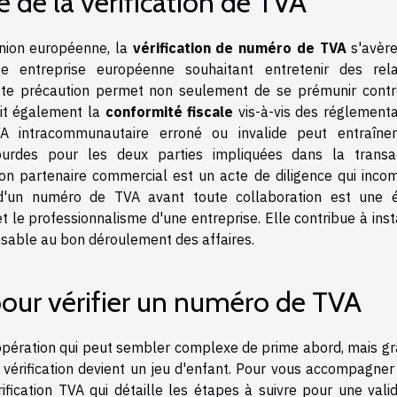
 de la vérification de TVA
Union européenne, la
vérification de numéro de TVA
s'avère
 entreprise européenne souhaitant entretenir des rela
tte précaution permet non seulement de se prémunir contr
tit également la
conformité fiscale
vis-à-vis des réglementa
A intracommunautaire erroné ou invalide peut entraîne
lourdes pour les deux parties impliquées dans la transac
e son partenaire commercial est un acte de diligence qui inco
ité d'un numéro de TVA avant toute collaboration est une 
t le professionnalisme d'une entreprise. Elle contribue à ins
ensable au bon déroulement des affaires.
pour vérifier un numéro de TVA
 opération qui peut sembler complexe de prime abord, mais gr
 vérification devient un jeu d'enfant. Pour vous accompagner
ification TVA qui détaille les étapes à suivre pour une valid