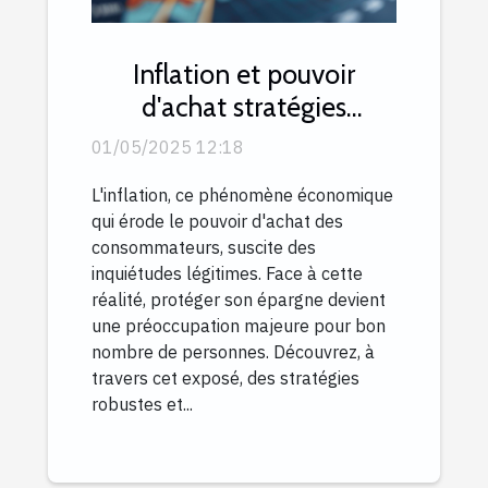
Inflation et pouvoir
d'achat stratégies
efficaces pour protéger
01/05/2025 12:18
votre épargne
L'inflation, ce phénomène économique
qui érode le pouvoir d'achat des
consommateurs, suscite des
inquiétudes légitimes. Face à cette
réalité, protéger son épargne devient
une préoccupation majeure pour bon
nombre de personnes. Découvrez, à
travers cet exposé, des stratégies
robustes et...