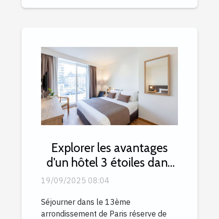
Explorer les avantages
d'un hôtel 3 étoiles dans
le 13ème arrondissement
19/09/2025 08:04
Séjourner dans le 13ème
arrondissement de Paris réserve de