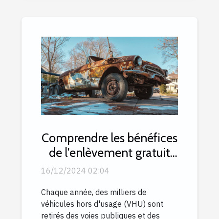
Comprendre les bénéfices
de l'enlèvement gratuit
de véhicules hors d'usage
16/12/2024 02:04
Chaque année, des milliers de
véhicules hors d'usage (VHU) sont
retirés des voies publiques et des