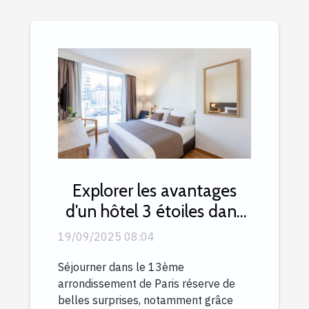
Explorer les avantages
d'un hôtel 3 étoiles dans
le 13ème arrondissement
19/09/2025 08:04
Séjourner dans le 13ème
arrondissement de Paris réserve de
belles surprises, notamment grâce