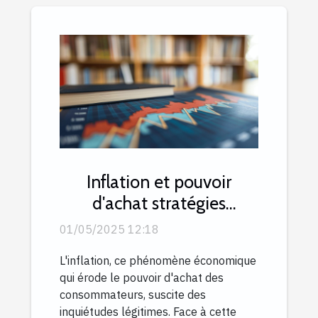
Inflation et pouvoir
d'achat stratégies
efficaces pour protéger
01/05/2025 12:18
votre épargne
L'inflation, ce phénomène économique
qui érode le pouvoir d'achat des
consommateurs, suscite des
inquiétudes légitimes. Face à cette