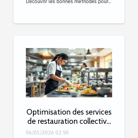
Découvrir les bonnes méthodes pour...
Optimisation des services
de restauration collective
pour le secteur public
06/01/2026 02:50