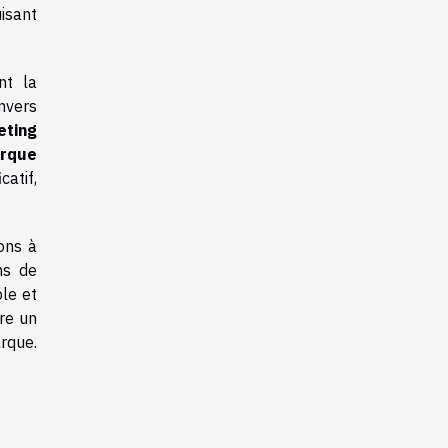
isant
nt la
nvers
eting
rque
atif,
ons à
ns de
ble et
tre un
rque.