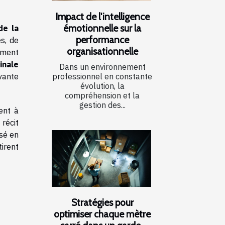
Impact de l'intelligence
émotionnelle sur la
de la
performance
es, de
organisationnelle
ement
inale
Dans un environnement
professionnel en constante
ivante
évolution, la
compréhension et la
gestion des...
ent à
 récit
isé en
tirent
Stratégies pour
optimiser chaque mètre