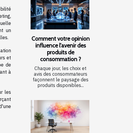
bilité
ting,
quelle
nt un
les.
Comment votre opinion
influence l'avenir des
ation
produits de
urs et
consommation ?
pe de
Chaque jour, les choix et
ant à
avis des consommateurs
façonnent le paysage des
produits disponibles...
r les
orçant
d'une