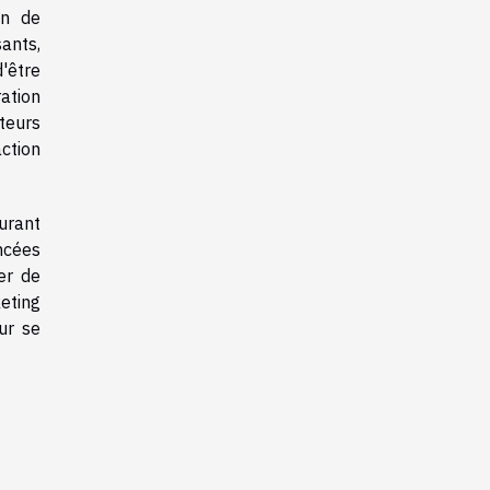
on de
sants,
'être
ration
teurs
ction
surant
ncées
er de
keting
ur se