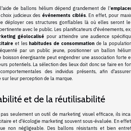
 l'aide de ballons hélium dépend grandement de l'
emplace
choix judicieux des
événements ciblés
. En effet, pour max
de déployer ces structures gonflables là où elles seront le
pertinente avec le public. Les planificateurs d'événements, e
keting géolocalisé
pour atteindre une audience spécifiqu
itaire
et les
habitudes de consommation
de la population
réquenté par un public jeune, positionner un ballon héliu
de boisson énergisante peut engendrer une association forte e
 potentiels. La sélection des lieux doit donc se faire en fon
comportementales des individus présents, afin d'assure
 sur leur perception de la marque.
ilité et de la réutilisabilité
 pas seulement un outil de marketing visuel efficace, ils inc
aire et d'écologie marketing souvent sous-évaluée. En effet,
que non négligeable. Des ballons résistants et bien entre