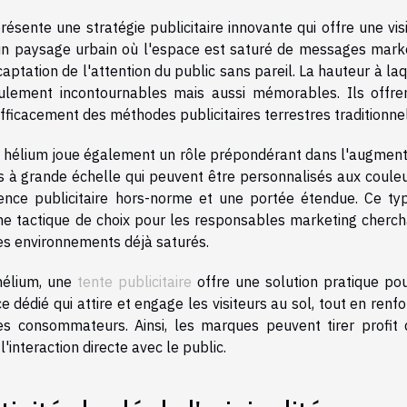
ésente une stratégie publicitaire innovante qui offre une visi
n paysage urbain où l'espace est saturé de messages marke
ptation de l'attention du public sans pareil. La hauteur à la
eulement incontournables mais aussi mémorables. Ils offre
efficacement des méthodes publicitaires terrestres traditionnel
es hélium joue également un rôle prépondérant dans l'augment
uels à grande échelle qui peuvent être personnalisés aux coule
ence publicitaire hors-norme et une portée étendue. Ce ty
ne tactique de choix pour les responsables marketing cherch
es environnements déjà saturés.
hélium, une
tente publicitaire
offre une solution pratique pou
 dédié qui attire et engage les visiteurs au sol, tout en renf
s consommateurs. Ainsi, les marques peuvent tirer profit 
l'interaction directe avec le public.