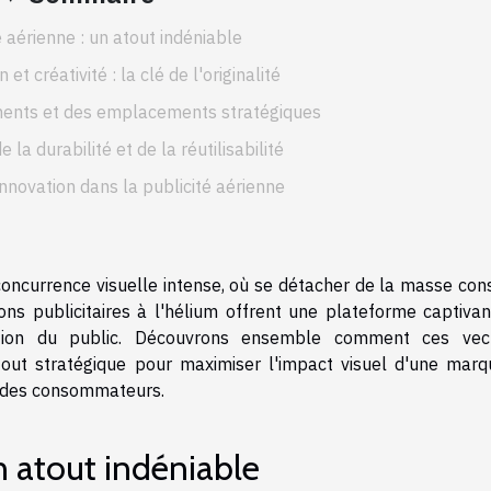
té aérienne : un atout indéniable
et créativité : la clé de l'originalité
ments et des emplacements stratégiques
la durabilité et de la réutilisabilité
nnovation dans la publicité aérienne
 concurrence visuelle intense, où se détacher de la masse con
ns publicitaires à l'hélium offrent une plateforme captivan
ention du public. Découvrons ensemble comment ces vec
atout stratégique pour maximiser l'impact visuel d'une marq
it des consommateurs.
un atout indéniable