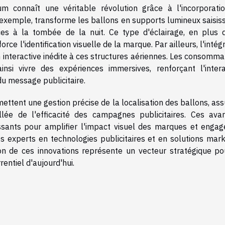
um connaît une véritable révolution grâce à l'incorporati
r exemple, transforme les ballons en supports lumineux saisis
aces à la tombée de la nuit. Ce type d'éclairage, en plus d
rce l'identification visuelle de la marque. Par ailleurs, l'intég
 interactive inédite à ces structures aériennes. Les consomma
nsi vivre des expériences immersives, renforçant l'intera
 message publicitaire.
ettent une gestion précise de la localisation des ballons, as
illée de l'efficacité des campagnes publicitaires. Ces ava
issants pour amplifier l'impact visuel des marques et engag
Les experts en technologies publicitaires et en solutions mar
ion de ces innovations représente un vecteur stratégique po
entiel d'aujourd'hui.