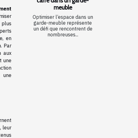
carré dans un garde-
meuble
ment
imiser
Optimiser l’espace dans un
garde-meuble représente
 plus
un défi que rencontrent de
xperts
nombreuses...
e, en
. Par
m aux
t une
ction
r une
arnent
 leur
tenus