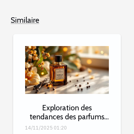
Similaire
Exploration des
tendances des parfums
aphrodisiaques et
14/11/2025 01:20