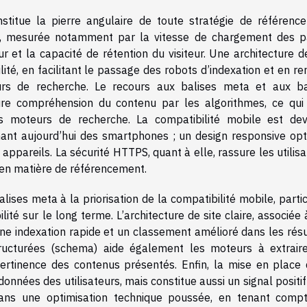
nstitue la pierre angulaire de toute stratégie de référenc
, mesurée notamment par la vitesse de chargement des p
ur et la capacité de rétention du visiteur. Une architecture d
ité, en facilitant le passage des robots d’indexation et en r
rs de recherche. Le recours aux balises meta et aux ba
ure compréhension du contenu par les algorithmes, ce qui
les moteurs de recherche. La compatibilité mobile est de
enant aujourd’hui des smartphones ; un design responsive opt
es appareils. La sécurité HTTPS, quant à elle, rassure les utilis
en matière de référencement.
ises meta à la priorisation de la compatibilité mobile, parti
ilité sur le long terme. L’architecture de site claire, associée
ne indexation rapide et un classement amélioré dans les résu
structurées (schema) aide également les moteurs à extrair
 pertinence des contenus présentés. Enfin, la mise en place 
nnées des utilisateurs, mais constitue aussi un signal positi
r dans une optimisation technique poussée, en tenant comp