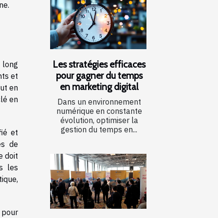
ne.
Les stratégies efficaces
à long
pour gagner du temps
nts et
en marketing digital
out en
lé en
Dans un environnement
numérique en constante
évolution, optimiser la
gestion du temps en...
ié et
es de
e doit
s les
ique,
 pour