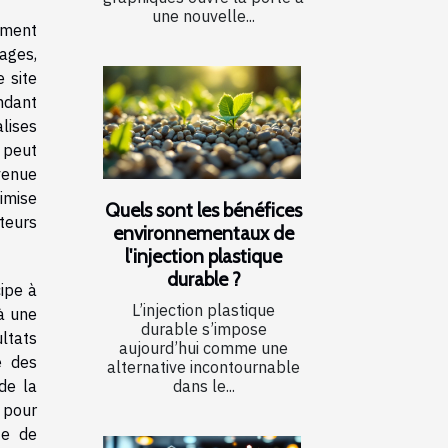
une nouvelle...
ement
ages,
e site
endant
lises
 peut
venue
imise
Quels sont les bénéfices
ateurs
environnementaux de
l'injection plastique
durable ?
cipe à
L’injection plastique
 à une
durable s’impose
ltats
aujourd’hui comme une
e des
alternative incontournable
dans le...
de la
f pour
te de