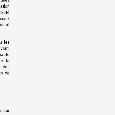
tuées
gation
bilité
cieux
tinent
r les
vant,
haute
 et la
s des
es de
se sur