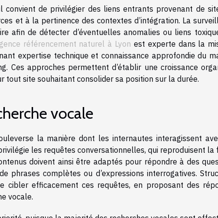
l convient de privilégier des liens entrants provenant de sit
rces et à la pertinence des contextes d’intégration. La survei
ire afin de détecter d’éventuelles anomalies ou liens toxique
gence référencement naturel à Lyon
est experte dans la mi
nant expertise technique et connaissance approfondie du m
ing. Ces approches permettent d’établir une croissance orga
 tout site souhaitant consolider sa position sur la durée.
cherche vocale
ouleverse la manière dont les internautes interagissent ave
ivilégie les requêtes conversationnelles, qui reproduisent la
ontenus doivent ainsi être adaptés pour répondre à des ques
e phrases complètes ou d’expressions interrogatives. Struc
e cibler efficacement ces requêtes, en proposant des rép
he vocale.