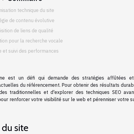
isation technique du site
égie de contenu évolutive
sition de liens de qualité
tion pour la recherche vocale
 et suivi des performances
nne est un défi qui demande des stratégies affûtées e
tuelles du référencement. Pour obtenir des résultats durable
des traditionnelles et d'explorer des techniques SEO avan
our renforcer votre visibilité sur le web et pérenniser votre 
du site