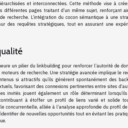
hiérarchisées et interconnectées. Cette méthode vise à crée
s différentes pages traitant d’un même sujet, renforçant ain
e recherche. L’intégration du cocon sémantique à une stra
e sur des requêtes stratégiques, tout en assurant une expér
qualité
eure un pilier du linkbuilding pour renforcer l’autorité de d
 les moteurs de recherche. Une stratégie avancée implique le r
ontenus si attractifs qu’ils génèrent spontanément des back
xtuels, favorisant des connexions pertinentes entre sites d’au
les invités jouent également un rôle déterminant lorsqu’ils
ntribuant à étoffer un profil de liens varié et solide to
lle concurrentielle, alliée à l’analyse approfondie du profil de
identifier de nouvelles opportunités tout en évitant les prati
ue.