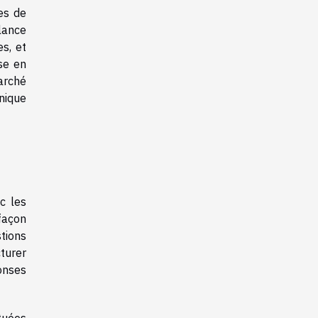
es de
llance
s, et
se en
arché
nique
c les
 façon
tions
turer
onses