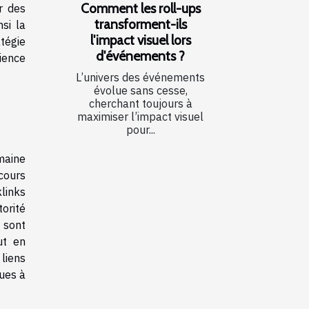
Comment les roll-ups
r des
transforment-ils
si la
l'impact visuel lors
tégie
d'événements ?
ience
L’univers des événements
évolue sans cesse,
cherchant toujours à
maximiser l’impact visuel
pour...
omaine
ecours
links
torité
 sont
ut en
 liens
ques à