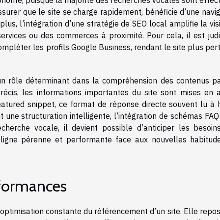
iorité, puisque la majorité des recherches vocales sont effec
assurer que le site se charge rapidement, bénéficie d’une navi
lus, l’intégration d’une stratégie de SEO local amplifie la visi
ervices ou des commerces à proximité. Pour cela, il est judi
ompléter les profils Google Business, rendant le site plus per
e un rôle déterminant dans la compréhension des contenus pa
écis, les informations importantes du site sont mises en a
atured snippet, ce format de réponse directe souvent lu à 
 une structuration intelligente, l’intégration de schémas FAQ
cherche vocale, il devient possible d’anticiper les besoin
n ligne pérenne et performante face aux nouvelles habitud
rformances
’optimisation constante du référencement d’un site. Elle repo