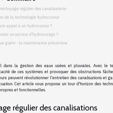
nettoyage régulier des canalisations
s de la technologie hydrocureur
ire appel à un hydrocureur ?
isir un service d'hydrocurage ?
ue guérir : la maintenance préventive
al dans la gestion des eaux usées et pluviales. Avec le t
ficacité de ces systèmes et provoquer des obstructions fâche
s peuvent révolutionner l'entretien des canalisations et gar
cuation. Cet article vous propose un tour d'horizon des techn
ropres et fonctionnelles.
ge régulier des canalisations