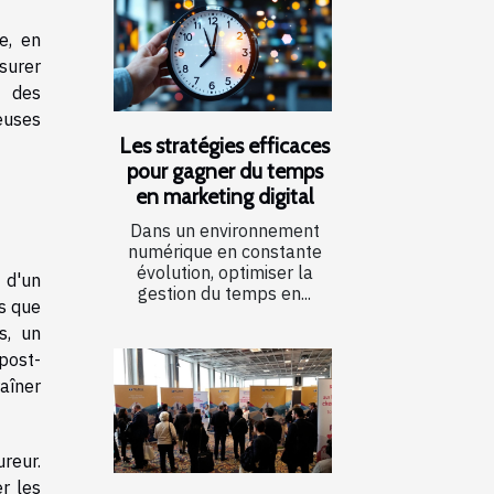
e, en
ssurer
é des
euses
Les stratégies efficaces
pour gagner du temps
en marketing digital
Dans un environnement
numérique en constante
évolution, optimiser la
 d'un
gestion du temps en...
s que
s, un
post-
aîner
reur.
er les