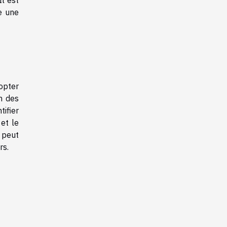
 Il est
e une
opter
n des
tifier
et le
 peut
rs.