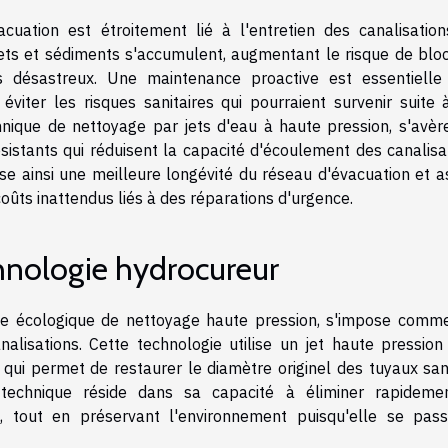
uation est étroitement lié à l'entretien des canalisation
hets et sédiments s'accumulent, augmentant le risque de blo
 désastreux. Une maintenance proactive est essentielle
éviter les risques sanitaires qui pourraient survenir suite 
hnique de nettoyage par jets d'eau à haute pression, s'avèr
istants qui réduisent la capacité d'écoulement des canalisat
ise ainsi une meilleure longévité du réseau d'évacuation et a
oûts inattendus liés à des réparations d'urgence.
hnologie hydrocureur
de écologique de nettoyage haute pression, s'impose comm
analisations. Cette technologie utilise un jet haute pression
 qui permet de restaurer le diamètre originel des tuyaux san
echnique réside dans sa capacité à éliminer rapideme
s, tout en préservant l'environnement puisqu'elle se pas