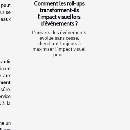
Comment les roll-ups
 peut
transforment-ils
ur se
l'impact visuel lors
seaux
d'événements ?
L’univers des événements
évolue sans cesse,
cherchant toujours à
maximiser l’impact visuel
pour...
rantir
inant
e aux
ment
 sûre.
rvice
 à la
me un