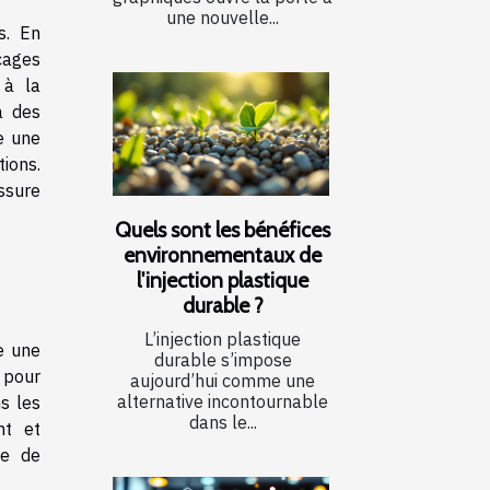
une nouvelle...
s. En
cages
 à la
à des
e une
ions.
ssure
Quels sont les bénéfices
environnementaux de
l'injection plastique
durable ?
L’injection plastique
e une
durable s’impose
 pour
aujourd’hui comme une
alternative incontournable
s les
dans le...
nt et
se de